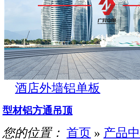
酒店外墙铝单板
型材铝方通吊顶
您的位置：
首页
»
产品中