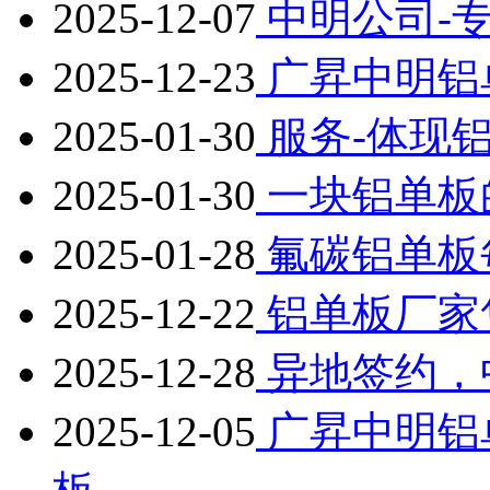
2025-12-07
中明公司-
2025-12-23
广昇中明铝
2025-01-30
服务-体现
2025-01-30
一块铝单板
2025-01-28
氟碳铝单板
2025-12-22
铝单板厂家
2025-12-28
异地签约，
2025-12-05
广昇中明铝