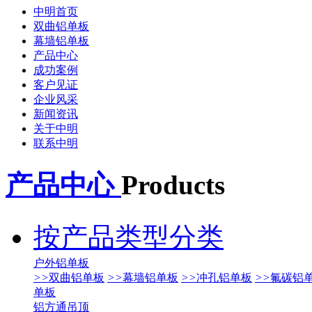
中明首页
双曲铝单板
幕墙铝单板
产品中心
成功案例
客户见证
企业风采
新闻资讯
关于中明
联系中明
产品中心
Products
按产品类型分类
户外铝单板
>>
双曲铝单板
>>
幕墙铝单板
>>
冲孔铝单板
>>
氟碳铝
单板
铝方通吊顶