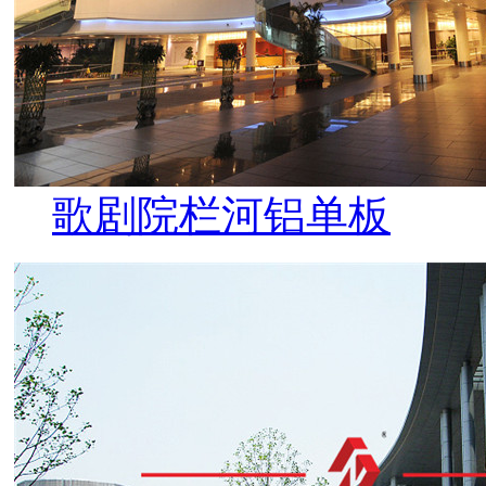
歌剧院栏河铝单板