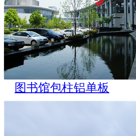
图书馆包柱铝单板