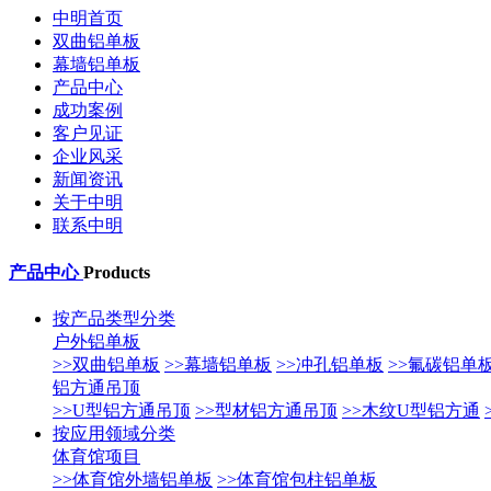
中明首页
双曲铝单板
幕墙铝单板
产品中心
成功案例
客户见证
企业风采
新闻资讯
关于中明
联系中明
产品中心
Products
按产品类型分类
户外铝单板
>>双曲铝单板
>>幕墙铝单板
>>冲孔铝单板
>>氟碳铝单
铝方通吊顶
>>U型铝方通吊顶
>>型材铝方通吊顶
>>木纹U型铝方通
按应用领域分类
体育馆项目
>>体育馆外墙铝单板
>>体育馆包柱铝单板