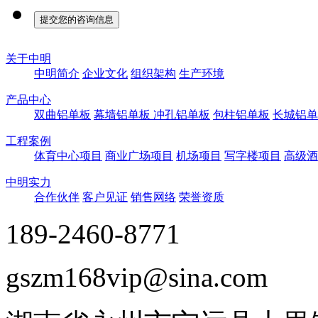
关于中明
中明简介
企业文化
组织架构
生产环境
产品中心
双曲铝单板
幕墙铝单板
冲孔铝单板
包柱铝单板
长城铝单
工程案例
体育中心项目
商业广场项目
机场项目
写字楼项目
高级酒
中明实力
合作伙伴
客户见证
销售网络
荣誉资质
189-2460-8771
gszm168vip@sina.com