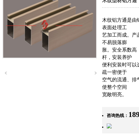
木纹型材铝方通
木纹铝方通是由
表面处理工
艺加工而成。产
不易脱落膨
胀。安全系数高
杆，安装养护
便利安装时可以
疏一密便于
空气的流通、排
使整个空间
宽敞明亮。
18
咨询热线：